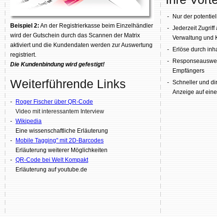
-
Nur der potentie
Beispiel 2:
An der Registrierkasse beim Einzelhändler
-
Jederzeit Zugriff 
wird der Gutschein durch das Scannen der Matrix
Verwaltung und K
aktiviert und die Kundendaten werden zur Auswertung
-
Erlöse durch in
registriert.
-
Responseauswert
Die Kundenbindung wird gefestigt!
Empfängers
Weiterführende Links
-
Schneller und dir
Anzeige auf eine 
-
Roger Fischer über QR-Code
Video mit interessantem Interview
-
Wikipedia
Eine wissenschaftliche Erläuterung
-
Mobile Tagging" mit 2D-Barcodes
Erläuterung weiterer Möglichkeiten
-
QR-Code bei Welt Kompakt
Erläuterung auf youtube.de