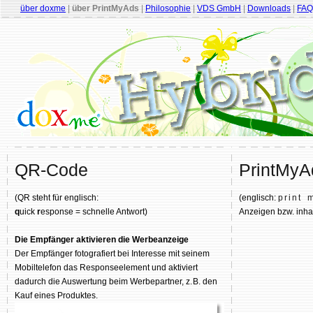
über doxme
|
über PrintMyAds
|
Philosophie
|
VDS GmbH
|
Downloads
|
FAQ
QR-Code
PrintMy
(QR steht für englisch:
(englisch:
print 
q
uick
r
esponse = schnelle Antwort)
Anzeigen bzw. inha
Die Empfänger aktivieren die Werbeanzeige
Der Empfänger fotografiert bei Interesse mit seinem
Mobiltelefon das Responseelement und aktiviert
dadurch die Auswertung beim Werbepartner,
z. B.
den
Kauf eines Produktes.